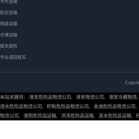
大件运输
航空运输
铁路运输
仓储运输
报关报检
专业调回程车
Copy
本站关键词：
淮安危险品物流公司
,
淮安物流公司
,
淮安冷藏物流
涟水危险品物流公司
,
盱眙危险品物流公司
,
金湖危险品物流公司
物流公司
,
淮阴危险品运输
,
洪泽危险品运输
,
涟水危险品运输
,